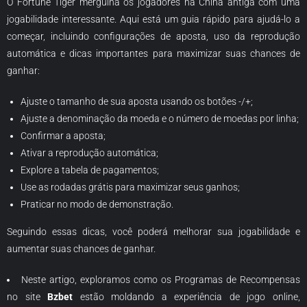
O Fortune Tiger mergulha os jogadores na China antiga com uma
jogabilidade interessante. Aqui está um guia rápido para ajudá-lo a
começar, incluindo configurações de aposta, uso da reprodução
automática e dicas importantes para maximizar suas chances de
ganhar:
Ajuste o tamanho de sua aposta usando os botões -/+;
Ajuste a denominação da moeda e o número de moedas por linha;
Confirmar a aposta;
Ativar a reprodução automática;
Explore a tabela de pagamentos;
Use as rodadas grátis para maximizar seus ganhos;
Praticar no modo de demonstração.
Seguindo essas dicas, você poderá melhorar sua jogabilidade e
aumentar suas chances de ganhar.
Neste artigo, exploramos como os Programas de Recompensas
no site
Bzbet
estão moldando a experiência de jogo online,