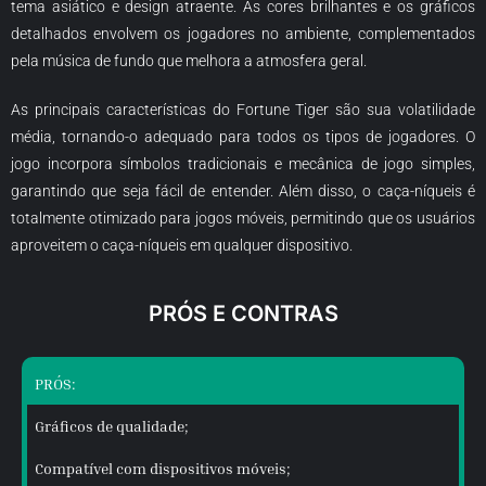
tema asiático e design atraente. As cores brilhantes e os gráficos
detalhados envolvem os jogadores no ambiente, complementados
pela música de fundo que melhora a atmosfera geral.
As principais características do Fortune Tiger são sua volatilidade
média, tornando-o adequado para todos os tipos de jogadores. O
jogo incorpora símbolos tradicionais e mecânica de jogo simples,
garantindo que seja fácil de entender. Além disso, o caça-níqueis é
totalmente otimizado para jogos móveis, permitindo que os usuários
aproveitem o caça-níqueis em qualquer dispositivo.
PRÓS E CONTRAS
PRÓS:
Gráficos de qualidade;
Compatível com dispositivos móveis;