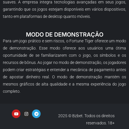
suaves. A empresa integra tecnologias avançadas em seus jogos,
garantindo que os jogos estejam disponíveis em vários dispositivos,
tanto em plataformas de desktop quanto móveis.
MODO DE DEMONSTRAÇÃO
Para um jogo prático e sem riscos, o Fortune Tiger oferece um modo
de demonstração. Esse modo oferece aos usuários uma ótima
oportunidade de se familiarizarem com o jogo, os símbolos e os
recursos de bônus. Ao jogar no modo de demonstração, os jogadores
podem criar estratégias e entender a mecânica de pagamento antes
de apostar dinheiro real. O modo de demonstração mantém os
mesmos gráficos de alta qualidade e a mesma experiência do jogo
completo.
2025 © Bzbet. Todos os direitos
reservados. 18+