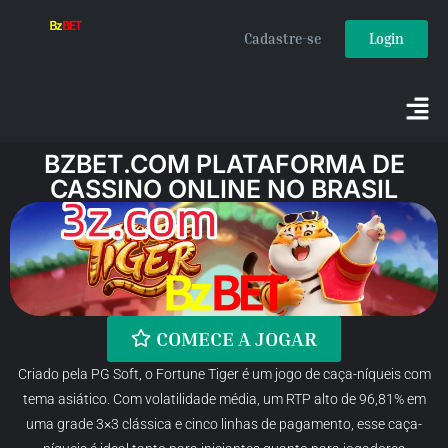
Cadastre-se
Login
BZBET.COM PLATAFORMA DE
CASSINO ONLINE NO BRASIL
COMECE A JOGAR
Criado pela PG Soft, o Fortune Tiger é um jogo de caça-níqueis com
tema asiático. Com volatilidade média, um RTP alto de 96,81% em
uma grade 3×3 clássica e cinco linhas de pagamento, esse caça-